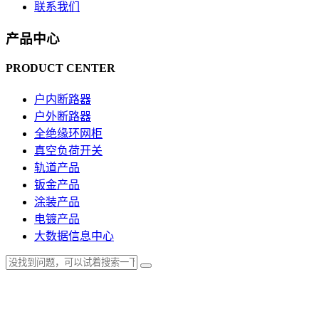
联系我们
产品中心
PRODUCT CENTER
户内断路器
户外断路器
全绝缘环网柜
真空负荷开关
轨道产品
钣金产品
涂装产品
电镀产品
大数据信息中心