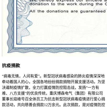
抗疫捐款
“病毒无情，人间有爱”。新型冠状病毒感染的肺炎疫情深深地
牵动着国人的心，全国各地纷纷捐款捐物开展支援活动。为坚
决遏制疫情扩散，全力打赢疫情防控阻击战，发扬“一方有
难、八方支援”的优良传统，重庆博森电气（集团）有限公司
董事长寇峰号召全体员工为抗击新型冠状病毒疫情进行爱心捐
款活动，共向慈善会捐款12万余元。此次捐款，是对疫情防控