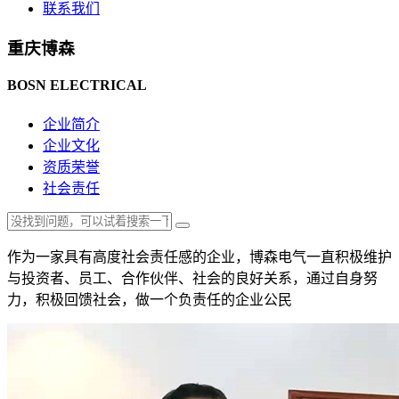
联系我们
重庆博森
BOSN ELECTRICAL
企业简介
企业文化
资质荣誉
社会责任
作为一家具有高度社会责任感的企业，博森电气一直积极维护
与投资者、员工、合作伙伴、社会的良好关系，通过自身努
力，积极回馈社会，做一个负责任的企业公民