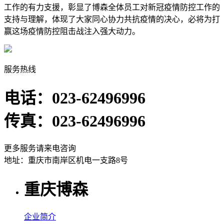
工作的有力支援，彰显了博森全体员工对新冠疫情防控工作的
支持与理解，体现了大家同心协力共抗疫情的决心，必将为打
赢这场疫情防控阻击战注入强大动力。
服务热线
电话：023-62496996
传真：023-62496996
更多服务请来电咨询
地址：重庆市南岸区机电一支路8号
重庆博森
企业简介