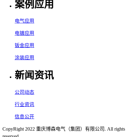
案例应用
电气应用
电镀应用
钣金应用
涂装应用
新闻资讯
公司动态
行业资讯
信息公开
CopyRight 2022 重庆博森电气（集团）有限公司. All rights
渝ICP备13006987号-2
渝公网安备
reserved.